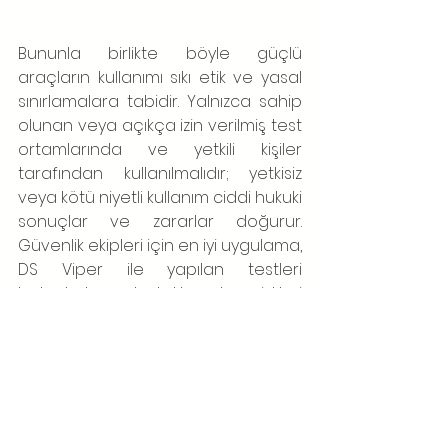
Bununla birlikte böyle güçlü 
araçların kullanımı sıkı etik ve yasal 
sınırlamalara tabidir. Yalnızca sahip 
olunan veya açıkça izin verilmiş test 
ortamlarında ve yetkili kişiler 
tarafından kullanılmalıdır; yetkisiz 
veya kötü niyetli kullanım ciddi hukuki 
sonuçlar ve zararlar doğurur. 
Güvenlik ekipleri için en iyi uygulama, 
DS Viper ile yapılan testleri 
belgelerle desteklemek, riskleri 
minimize etmek ve bulunan 
zayıflıkları düzeltecek adımları 
planlamaktır.
indirmek için;