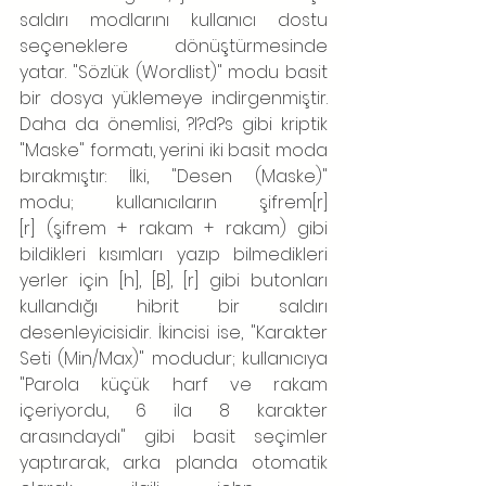
saldırı modlarını kullanıcı dostu 
seçeneklere dönüştürmesinde 
yatar. "Sözlük (Wordlist)" modu basit 
bir dosya yüklemeye indirgenmiştir. 
Daha da önemlisi, ?l?d?s gibi kriptik 
"Maske" formatı, yerini iki basit moda 
bırakmıştır: İlki, "Desen (Maske)" 
modu; kullanıcıların şifrem[r]
[r] (şifrem + rakam + rakam) gibi 
bildikleri kısımları yazıp bilmedikleri 
yerler için [h], [B], [r] gibi butonları 
kullandığı hibrit bir saldırı 
desenleyicisidir. İkincisi ise, "Karakter 
Seti (Min/Max)" modudur; kullanıcıya 
"Parola küçük harf ve rakam 
içeriyordu, 6 ila 8 karakter 
arasındaydı" gibi basit seçimler 
yaptırarak, arka planda otomatik 