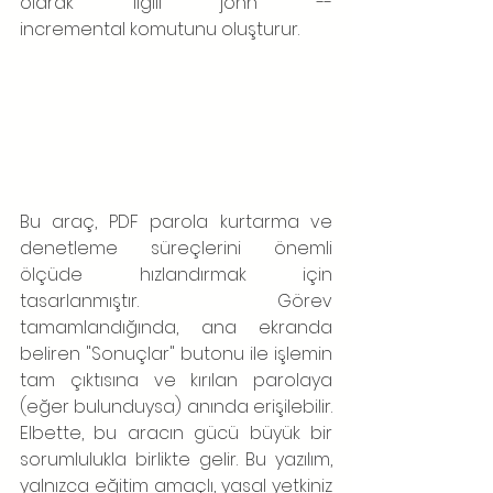
olarak ilgili john --
incremental komutunu oluşturur.
Bu araç, PDF parola kurtarma ve 
denetleme süreçlerini önemli 
ölçüde hızlandırmak için 
tasarlanmıştır. Görev 
tamamlandığında, ana ekranda 
beliren "Sonuçlar" butonu ile işlemin 
tam çıktısına ve kırılan parolaya 
(eğer bulunduysa) anında erişilebilir. 
Elbette, bu aracın gücü büyük bir 
sorumlulukla birlikte gelir. Bu yazılım, 
yalnızca eğitim amaçlı, yasal yetkiniz 