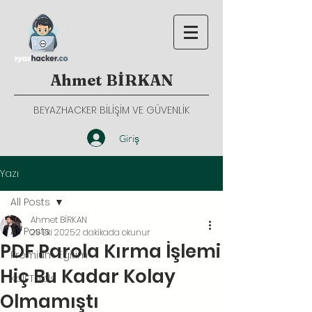
Ahmet BİRKAN
BEYAZHACKER BİLİŞİM VE GÜVENLİK
Giriş
Yazı
All Posts
Ahmet BİRKAN
All Posts
29 Eki 2025
2 dakikada okunur
PDF Parola Kırma İşlemi
Premium Eğitim
Hiç Bu Kadar Kolay
Kali Tools
Olmamıştı