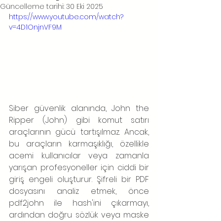
Güncelleme tarihi:
30 Eki 2025
https://www.youtube.com/watch?
v=4D1OnjnVF9M
Siber güvenlik alanında, John the 
Ripper (John) gibi komut satırı 
araçlarının gücü tartışılmaz. Ancak, 
bu araçların karmaşıklığı, özellikle 
acemi kullanıcılar veya zamanla 
yarışan profesyoneller için ciddi bir 
giriş engeli oluşturur. Şifreli bir PDF 
dosyasını analiz etmek, önce 
pdf2john ile hash'ini çıkarmayı, 
ardından doğru sözlük veya maske 