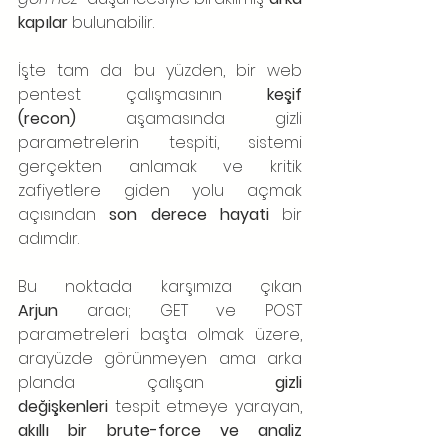
kapılar
 bulunabilir.
İşte tam da bu yüzden, bir web 
pentest çalışmasının 
keşif 
(recon)
 aşamasında gizli 
parametrelerin tespiti, sistemi 
gerçekten anlamak ve kritik 
zafiyetlere giden yolu açmak 
açısından 
son derece hayati
 bir 
adımdır.
Bu noktada karşımıza çıkan 
Arjun
 aracı; GET ve POST 
parametreleri başta olmak üzere, 
arayüzde görünmeyen ama arka 
planda çalışan 
gizli 
değişkenleri
 tespit etmeye yarayan, 
akıllı bir brute-force ve analiz 