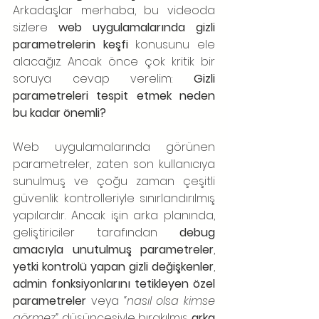
Arkadaşlar merhaba, bu videoda 
sizlere 
web uygulamalarında gizli 
parametrelerin keşfi
 konusunu ele 
alacağız. Ancak önce çok kritik bir 
soruya cevap verelim: 
Gizli 
parametreleri tespit etmek neden 
bu kadar önemli?
Web uygulamalarında görünen 
parametreler, zaten son kullanıcıya 
sunulmuş ve çoğu zaman çeşitli 
güvenlik kontrolleriyle sınırlandırılmış 
yapılardır. Ancak işin arka planında, 
geliştiriciler tarafından 
debug 
amacıyla unutulmuş parametreler
, 
yetki kontrolü yapan gizli değişkenler
, 
admin fonksiyonlarını tetikleyen özel 
parametreler
 veya 
“nasıl olsa kimse 
görmez”
 düşüncesiyle bırakılmış 
arka 