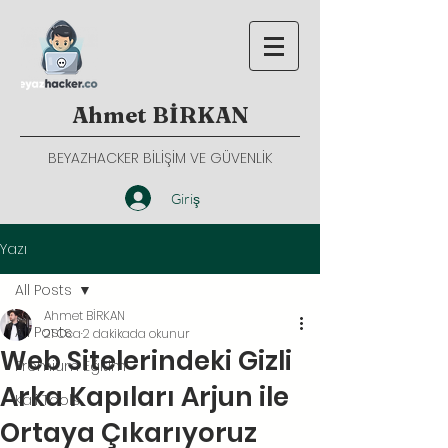
Ahmet BİRKAN
BEYAZHACKER BİLİŞİM VE GÜVENLİK
Giriş
Yazı
All Posts
Ahmet BİRKAN
All Posts
21 Oca
2 dakikada okunur
Web Sitelerindeki Gizli
Premium Eğitim
Arka Kapıları Arjun ile
Kali Tools
Ortaya Çıkarıyoruz