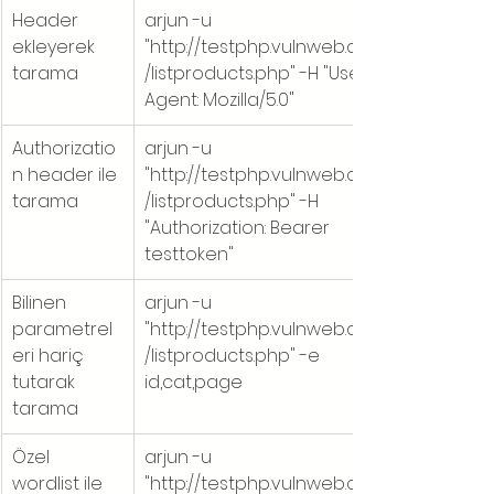
Header 
arjun -u 
ekleyerek 
"http://testphp.vulnweb.com
tarama
/listproducts.php" -H "User-
Agent: Mozilla/5.0"
Authorizatio
arjun -u 
n header ile 
"http://testphp.vulnweb.com
tarama
/listproducts.php" -H 
"Authorization: Bearer 
testtoken"
Bilinen 
arjun -u 
parametrel
"http://testphp.vulnweb.com
eri hariç 
/listproducts.php" -e 
tutarak 
id,cat,page
tarama
Özel 
arjun -u 
wordlist ile 
"http://testphp.vulnweb.com