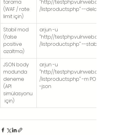
tarama 
"http://testphp.vulnweb.com
(WAF / rate 
/listproducts.php" --delay 3
limit için)
Stabil mod 
arjun -u 
(false 
"http://testphp.vulnweb.com
positive 
/listproducts.php" --stable
azaltma)
JSON body 
arjun -u 
modunda 
"http://testphp.vulnweb.com
deneme 
/listproducts.php" -m POST -
(API 
-json
simülasyonu
 için)