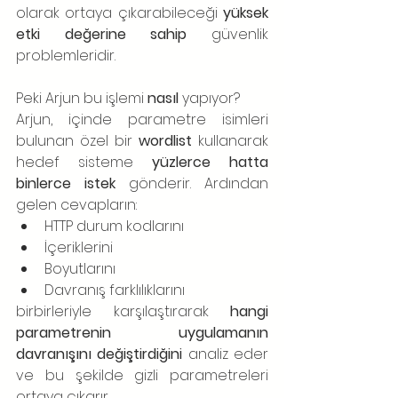
olarak ortaya çıkarabileceği 
yüksek 
etki değerine sahip
 güvenlik 
problemleridir.
Peki Arjun bu işlemi 
nasıl
 yapıyor?
Arjun, içinde parametre isimleri 
bulunan özel bir 
wordlist
 kullanarak 
hedef sisteme 
yüzlerce hatta 
binlerce istek
 gönderir. Ardından 
gelen cevapların:
HTTP durum kodlarını
İçeriklerini
Boyutlarını
Davranış farklılıklarını
birbirleriyle karşılaştırarak 
hangi 
parametrenin uygulamanın 
davranışını değiştirdiğini
 analiz eder 
ve bu şekilde gizli parametreleri 
ortaya çıkarır.