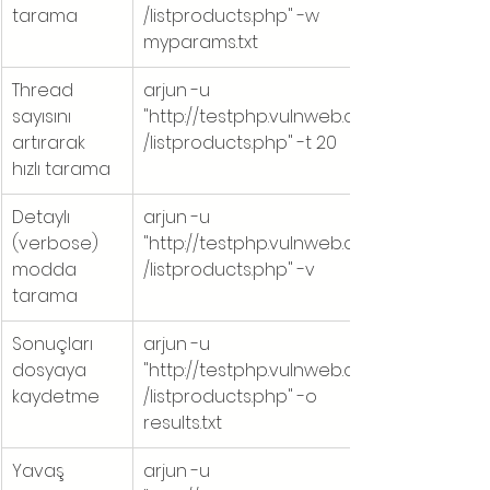
tarama
/listproducts.php" -w 
myparams.txt
Thread 
arjun -u 
sayısını 
"http://testphp.vulnweb.com
artırarak 
/listproducts.php" -t 20
hızlı tarama
Detaylı 
arjun -u 
(verbose) 
"http://testphp.vulnweb.com
modda 
/listproducts.php" -v
tarama
Sonuçları 
arjun -u 
dosyaya 
"http://testphp.vulnweb.com
kaydetme
/listproducts.php" -o 
results.txt
Yavaş 
arjun -u 