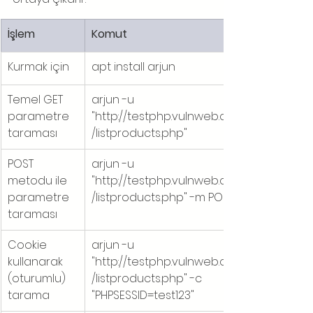
İşlem
Komut
Kurmak için
apt install arjun
Temel GET 
arjun -u 
parametre 
"http://testphp.vulnweb.com
taraması
/listproducts.php"
POST 
arjun -u 
metodu ile 
"http://testphp.vulnweb.com
parametre 
/listproducts.php" -m POST
taraması
Cookie 
arjun -u 
kullanarak 
"http://testphp.vulnweb.com
(oturumlu) 
/listproducts.php" -c 
tarama
"PHPSESSID=test123"