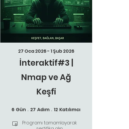
27 Oca 2026 - 1 Şub 2026
İnteraktif#3 |
Nmap ve Ağ
Keşfi
6 Gün
27 Adım
12 Katılımcı
6
Gün
27
Adım
12
Katılımcı
Programı tamamlayarak
sertifika alın.