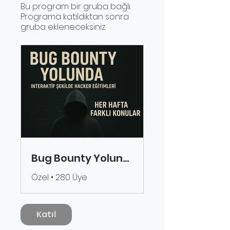
Bu program bir gruba bağlı.
Programa katıldıktan sonra
gruba ekleneceksiniz.
Bug Bounty Yolunda - İnteraktif Eğitim
Özel
•
280 Üye
Katıl