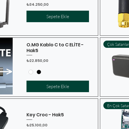
Fiyat
₺34.250,00
Sepete Ekle
O.MG Kablo C to C ELİTE -
Çok Satanla
Hak5
Fiyat
₺22.850,00
Sepete Ekle
En Çok Sata
Key Croc - Hak5
Fiyat
₺25.100,00