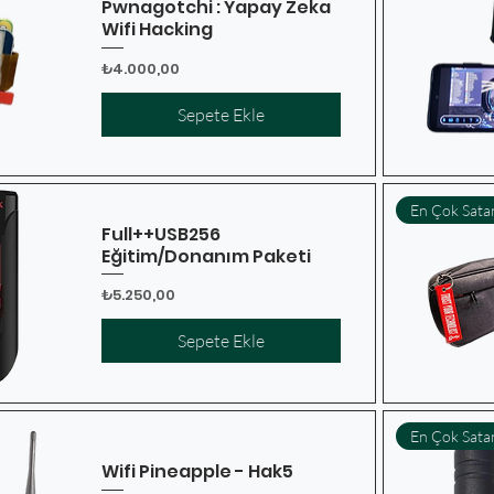
Pwnagotchi : Yapay Zeka
Wifi Hacking
Fiyat
₺4.000,00
Sepete Ekle
En Çok Sata
Full++USB256
Eğitim/Donanım Paketi
Fiyat
₺5.250,00
Sepete Ekle
En Çok Sata
Wifi Pineapple - Hak5