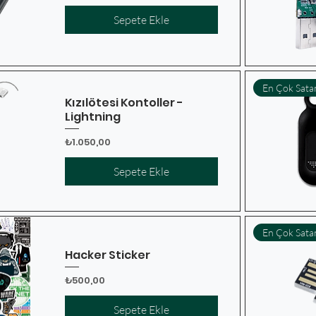
Sepete Ekle
En Çok Sata
Kızılötesi Kontoller -
Lightning
Fiyat
₺1.050,00
Sepete Ekle
En Çok Sata
Hacker Sticker
Fiyat
₺500,00
Sepete Ekle