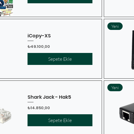
Yeni
iCopy-XS
Fiyat
₺49.100,00
Sepete Ekle
Yeni
Shark Jack - Hak5
Fiyat
₺14.850,00
Sepete Ekle