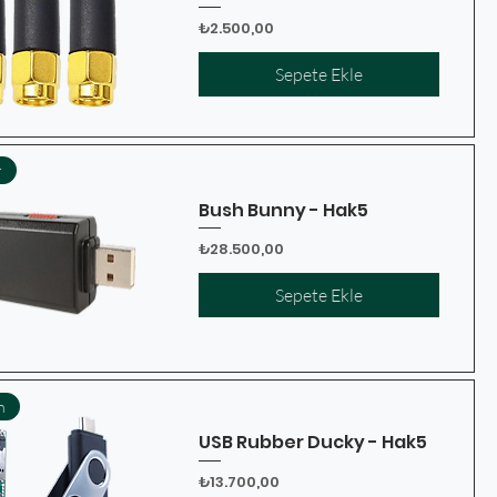
Fiyat
₺2.500,00
Sepete Ekle
r
Bush Bunny - Hak5
Fiyat
₺28.500,00
Sepete Ekle
n
USB Rubber Ducky - Hak5
Fiyat
₺13.700,00