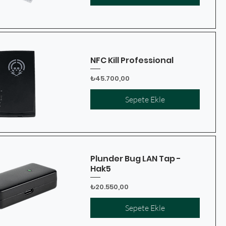
NFC Kill Professional
Fiyat
₺45.700,00
Sepete Ekle
Plunder Bug LAN Tap -
Hak5
Fiyat
₺20.550,00
Sepete Ekle