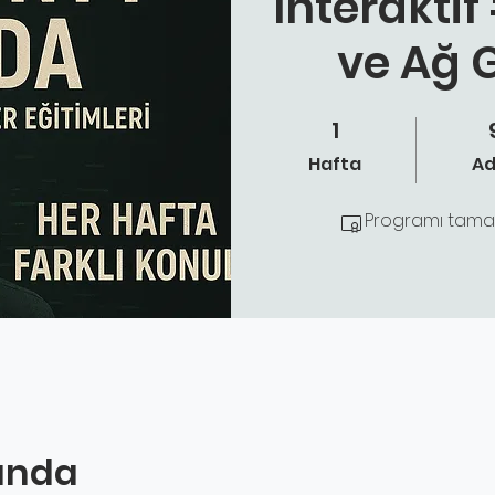
İnteraktif
ve Ağ 
1
1 Hafta
9 A
Hafta
A
Programı tamaml
ında