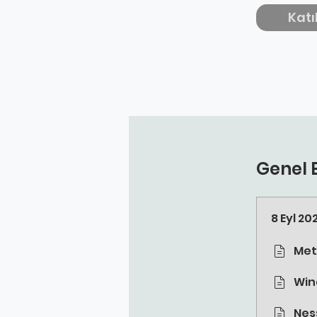
Katı
Genel 
8 Eyl 20
Met
Win
Nes