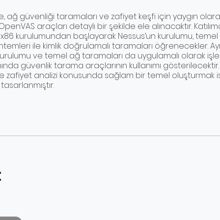
, ağ güvenliği taramaları ve zafiyet keşfi için yaygın olara
penVAS araçları detaylı bir şekilde ele alınacaktır. Katılımc
x86 kurulumundan başlayarak Nessus’un kurulumu, temel 
emleri ile kimlik doğrulamalı taramaları öğrenecekler. Ay
rulumu ve temel ağ taramaları da uygulamalı olarak işlen
ında güvenlik tarama araçlarının kullanımı gösterilecektir.
ve zafiyet analizi konusunda sağlam bir temel oluşturmak 
 tasarlanmıştır.
t