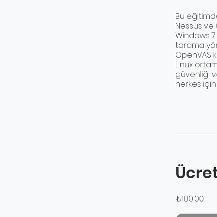
Bu eğitimde
Nessus ve O
Windows 7 
tarama yönt
OpenVAS ku
Linux ortam
güvenliği 
herkes için
Ücre
₺100,00