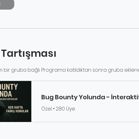
l
 Tartışması
 bir gruba bağlı. Programa katıldıktan sonra gruba eklene
Özel
•
280 Üye