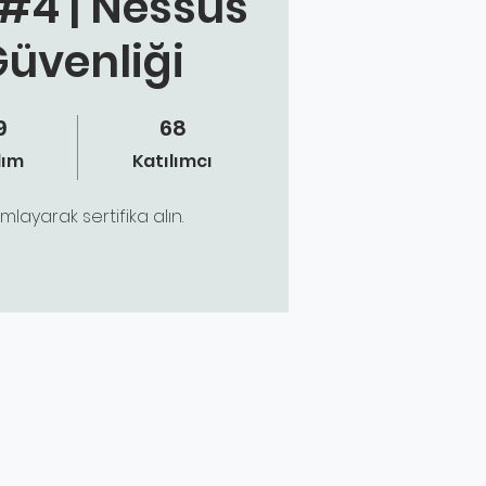
 #4 | Nessus
Güvenliği
9
68
dım
68 Katılımcı
dım
Katılımcı
ayarak sertifika alın.