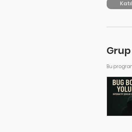
Katı
Grup
Bu program