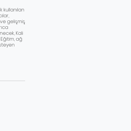
k kullanılan
ılar,
ve gelişmiş
rıca
ecek, Kali
 Eğitim, ağ
isteyen