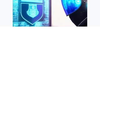
Siber Güvenlik Temelleri
Özel
•
703 Üye
Katıl
Genel Bakış
Önemli