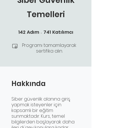
Siber Güvenlik
Temelleri
142 Adım
741 Katılımcı
142
Adım
741
Katılımcı
Programı tamamlayarak
sertifika alın.
Hakkında
Siber güvenlik alanına giriş
yapmak isteyenler için
kapsamlı bir eğitim
sunmaktadır. Kurs, temel
bilgilerden başlayarak daha
ileri düzey konulara kadar