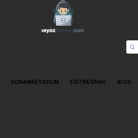
Ahmet BİRKAN
BEYAZHACKER BİLİŞİM VE GÜVENLİK
DONANIM/YAZILIM
EĞİTİM/SINAV
BLOG