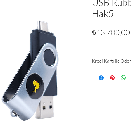
USB Rubb
Hak5
₺13.700,00
Kredi Kartı ile Öd
https://iyzi.li