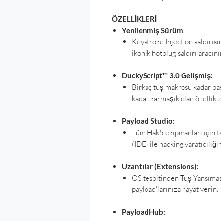
ÖZELLİKLERİ
Yenilenmiş Sürüm:
Keystroke Injection saldırısı
ikonik hotplug saldırı aracın
DuckyScript™ 3.0 Gelişmiş:
Birkaç tuş makrosu kadar basi
kadar karmaşık olan özellik z
Payload Studio:
Tüm Hak5 ekipmanları için ta
(IDE) ile hacking yaratıcılığı
Uzantılar (Extensions):
OS tespitinden Tuş Yansımasın
payload'larınıza hayat verin.
PayloadHub: