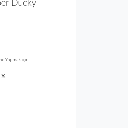
er Ducky -
Fiyat
eme Yapmak için
nk/AHh3QQ