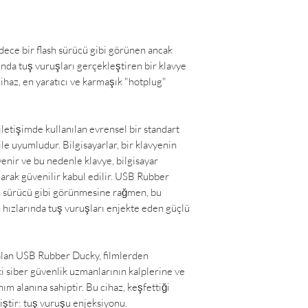
dece bir flash sürücü gibi görünen ancak
rında tuş vuruşları gerçekleştiren bir klavye
cihaz, en yaratıcı ve karmaşık "hotplug"
letişimde kullanılan evrensel bir standart
le uyumludur. Bilgisayarlar, bir klavyenin
enir ve bu nedenle klavye, bilgisayar
olarak güvenilir kabul edilir. USB Rubber
sh sürücü gibi görünmesine rağmen, bu
 hızlarında tuş vuruşları enjekte eden güçlü
 alan USB Rubber Ducky, filmlerden
i siber güvenlik uzmanlarının kalplerine ve
nım alanına sahiptir. Bu cihaz, keşfettiği
miştir: tuş vuruşu enjeksiyonu.