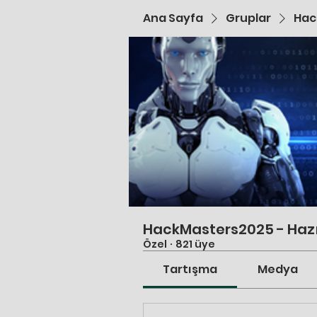
Ana Sayfa
Gruplar
Hac
HackMasters2025 - Hazı
Özel
·
821 üye
Tartışma
Medya